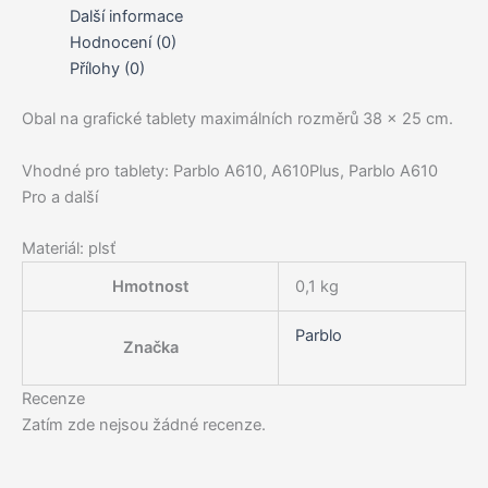
tablet
Další informace
množství
Hodnocení (0)
Přílohy (0)
Obal na grafické tablety maximálních rozměrů 38 x 25 cm.
Vhodné pro tablety: Parblo A610, A610Plus, Parblo A610
Pro a další
Materiál: plsť
Hmotnost
0,1 kg
Parblo
Značka
Recenze
Zatím zde nejsou žádné recenze.