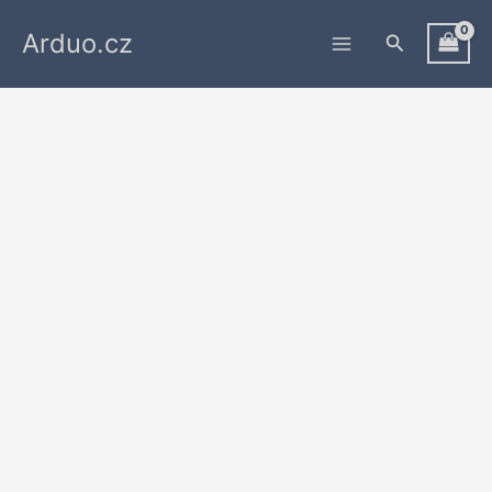
Přeskočit
Arduo.cz
na
Hledat
obsah