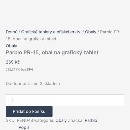
Domů
/
Grafické tablety a příslušenství
/
Obaly
/ Parblo PR-
15, obal na grafický tablet
Obaly
Parblo PR-15, obal na grafický tablet
269
Kč
222,31
Kč
bez DPH
Dostupnost:
Jen 3 skladem
Parblo
PR-
15,
Přidat do košíku
obal
na
SKU:
PEN048
Kategorie:
Obaly
Značka:
Parblo
grafický
Popis