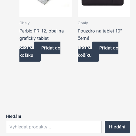
Obaly
Obaly
Parblo PR-12, obal na
Pouzdro na tablet 10″
grafický tablet
černé
Přidat do
Přidat do
259
Kč
199
Kč
košíku
košíku
Hledání
Hledání