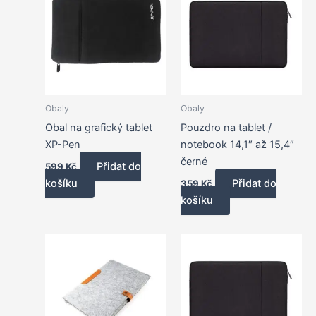
Obaly
Obaly
Obal na grafický tablet
Pouzdro na tablet /
XP-Pen
notebook 14,1″ až 15,4″
černé
Přidat do
599
Kč
košíku
Přidat do
359
Kč
košíku