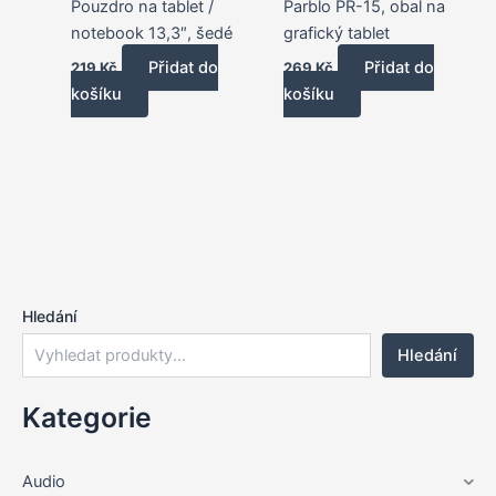
Pouzdro na tablet /
Parblo PR-15, obal na
notebook 13,3″, šedé
grafický tablet
Přidat do
Přidat do
219
Kč
269
Kč
košíku
košíku
Hledání
Hledání
Kategorie
Audio