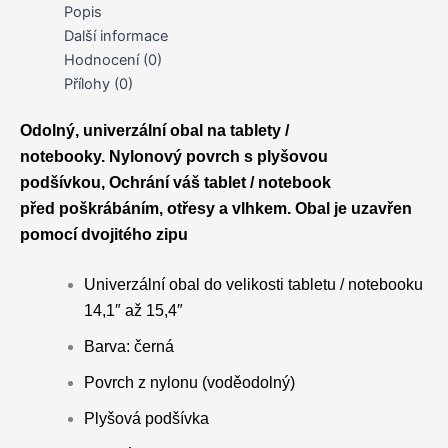
14,1"
Popis
až
Další informace
15,4"
Hodnocení (0)
černé
Přílohy (0)
množství
Odolný, univerzální obal na tablety /
notebooky. Nylonový povrch s plyšovou
podšívkou, Ochrání váš tablet / notebook
před poškrábáním, otřesy a vlhkem. Obal je uzavřen
pomocí dvojitého zipu
Univerzální obal do velikosti tabletu / notebooku
14,1″ až 15,4″
Barva: černá
Povrch z nylonu (voděodolný)
Plyšová podšívka