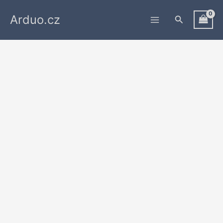
Přeskočit
Arduo.cz
na
Hledat
obsah