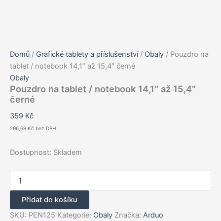
Domů
/
Grafické tablety a příslušenství
/
Obaly
/ Pouzdro na
tablet / notebook 14,1″ až 15,4″ černé
Obaly
Pouzdro na tablet / notebook 14,1″ až 15,4″
černé
359
Kč
296,69
Kč
bez DPH
Dostupnost:
Skladem
Pouzdro
na
tablet
Přidat do košíku
/
notebook
SKU:
PEN125
Kategorie:
Obaly
Značka:
Arduo