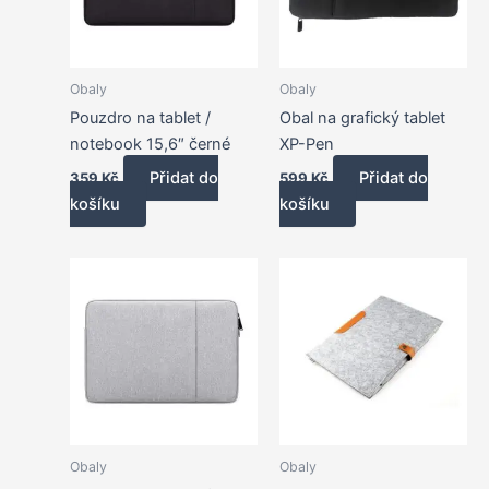
Obaly
Obaly
Pouzdro na tablet /
Obal na grafický tablet
notebook 15,6″ černé
XP-Pen
Přidat do
Přidat do
359
Kč
599
Kč
košíku
košíku
Obaly
Obaly