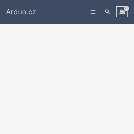
Přeskočit
Arduo.cz
na
Hledat
obsah