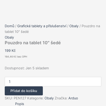
Domů
/
Grafické tablety a příslušenství
/
Obaly
/ Pouzdro na
tablet 10″ šedé
Obaly
Pouzdro na tablet 10″ šedé
199
Kč
164,46
Kč
bez DPH
Dostupnost:
Jen 5 skladem
Pouzdro
na
tablet
Přidat do košíku
10"
šedé
SKU:
PEN127
Kategorie:
Obaly
Značka:
Arduo
množství
Popis