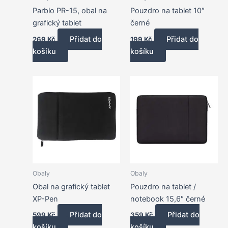
Parblo PR-15, obal na
Pouzdro na tablet 10″
grafický tablet
černé
Přidat do
Přidat do
269
Kč
199
Kč
košíku
košíku
Obaly
Obaly
Obal na grafický tablet
Pouzdro na tablet /
XP-Pen
notebook 15,6″ černé
Přidat do
Přidat do
599
Kč
359
Kč
košíku
košíku