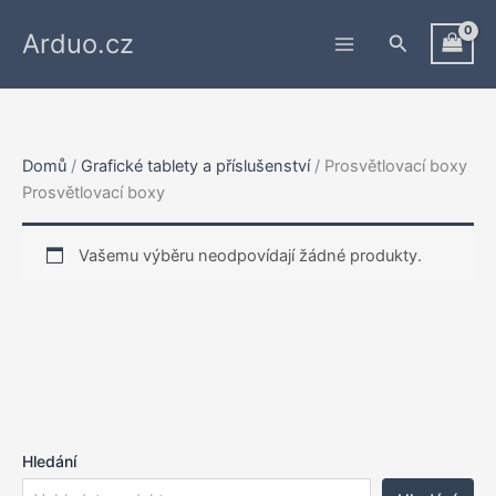
Přeskočit
Arduo.cz
na
Hledat
obsah
Domů
/
Grafické tablety a příslušenství
/ Prosvětlovací boxy
Prosvětlovací boxy
Vašemu výběru neodpovídají žádné produkty.
Hledání