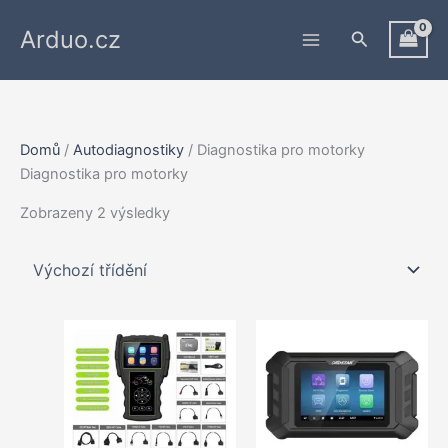
Přeskočit
Arduo.cz
na
Hledat
obsah
Domů
/
Autodiagnostiky
/ Diagnostika pro motorky
Diagnostika pro motorky
Zobrazeny 2 výsledky