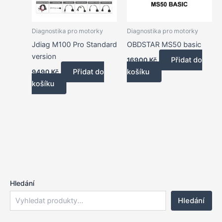
Diagnostika pro motorky
Diagnostika pro motorky
Jdiag M100 Pro Standard
OBDSTAR MS50 basic
version
Přidat do
16900
Kč
Přidat do
košíku
9490
Kč
košíku
Hledání
Hledání