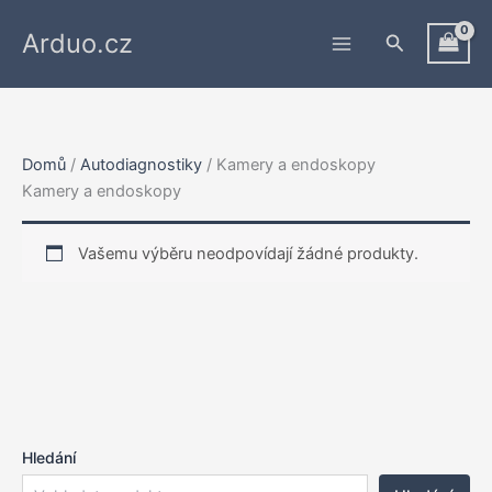
Přeskočit
Arduo.cz
na
Hledat
obsah
Domů
/
Autodiagnostiky
/ Kamery a endoskopy
Kamery a endoskopy
Vašemu výběru neodpovídají žádné produkty.
Hledání