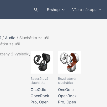
Hledat
E-shop
Vše o nákupu
ů
/
Audio
/ Sluchátka za uši
átka za uši
azeny 2 výsledky
Bezdrátová
Bezdrátová
sluchátka
sluchátka
OneOdio
OneOdio
OpenRock
OpenRock
Pro, Open
Pro, Open