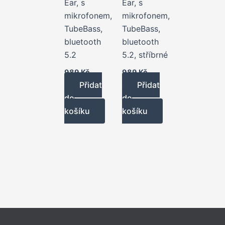
Ear, s
Ear, s
mikrofonem,
mikrofonem,
TubeBass,
TubeBass,
bluetooth
bluetooth
5.2
5.2, stříbrné
989
Kč
989
Kč
Přidat
Přidat
do
do
košíku
košíku