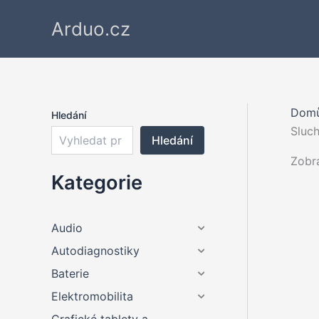
Přeskočit
Arduo.cz
na
obsah
Dom
Hledání
Sluch
Hledání
Zobr
Kategorie
Audio
Autodiagnostiky
Baterie
Elektromobilita