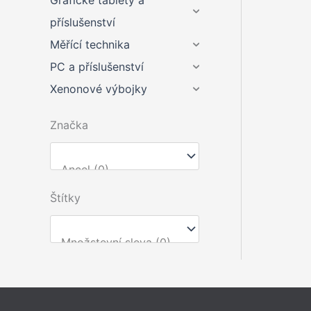
Grafické tablety a
příslušenství
Měřící technika
PC a příslušenství
Xenonové výbojky
Značka
Štítky