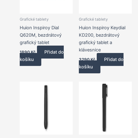
Grafické tablety
Grafické tablety
Huion Inspiroy Dial
Huion Inspiroy Keydial
Q620M, bezdrátový
KD200, bezdrátový
grafický tablet
grafický tablet a
klávesnice
Přidat do
1890
Kč
košíku
Přidat do
3290
Kč
košíku