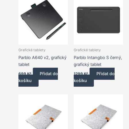
Grafické tablety
Grafické tablety
Parblo A640 v2, grafický
Parblo Intangbo S černý,
tablet
grafický tablet
Přidat do
Přidat do
699
Kč
1299
Kč
košíku
košíku