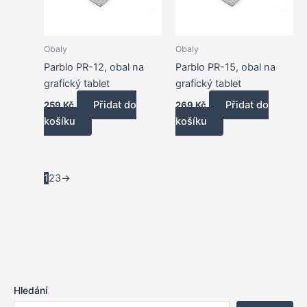
Obaly
Obaly
Parblo PR-12, obal na
Parblo PR-15, obal na
grafický tablet
grafický tablet
Přidat do
Přidat do
259
Kč
269
Kč
košíku
košíku
1
2
3
→
Hledání