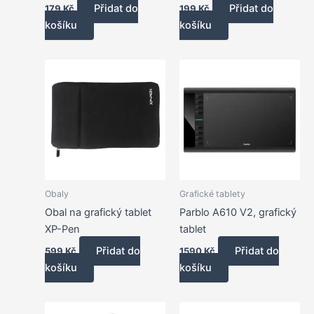
Přidat do
Přidat do
179
Kč
199
Kč
košíku
košíku
Obaly
Grafické tablety
Obal na grafický tablet
Parblo A610 V2, grafický
XP-Pen
tablet
Přidat do
Přidat do
599
Kč
1590
Kč
košíku
košíku