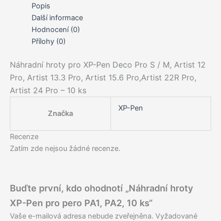
pero
Popis
PA1,
Další informace
PA2,
Hodnocení (0)
10
Přílohy (0)
ks
množství
Náhradní hroty pro XP-Pen Deco Pro S / M, Artist 12
Pro, Artist 13.3 Pro, Artist 15.6 Pro,
Artist 22R Pro,
Artist 24 Pro – 10 ks
XP-Pen
Značka
Recenze
Zatím zde nejsou žádné recenze.
Buďte první, kdo ohodnotí „Náhradní hroty
XP-Pen pro pero PA1, PA2, 10 ks“
Vaše e-mailová adresa nebude zveřejněna.
Vyžadované