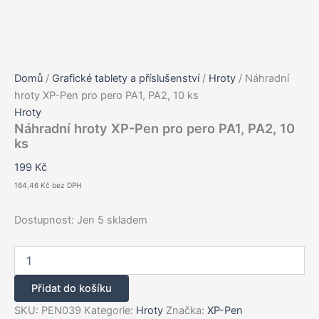
Domů
/
Grafické tablety a příslušenství
/
Hroty
/ Náhradní
hroty XP-Pen pro pero PA1, PA2, 10 ks
Hroty
Náhradní hroty XP-Pen pro pero PA1, PA2, 10
ks
199
Kč
164,46
Kč
bez DPH
Dostupnost:
Jen 5 skladem
Náhradní
hroty
XP-
Přidat do košíku
Pen
pro
SKU:
PEN039
Kategorie:
Hroty
Značka:
XP-Pen