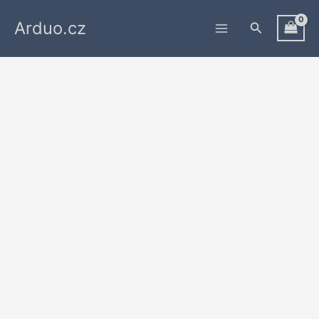
Přeskočit
Arduo.cz
na
Hledat
obsah