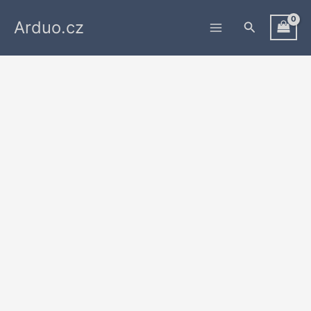
Přeskočit
Arduo.cz
na
Hledat
obsah