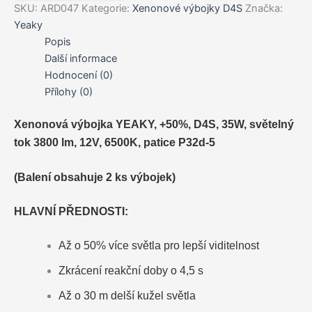
Power
SKU:
ARD047
Kategorie:
Xenonové výbojky D4S
Značka:
(2ks)
Yeaky
D4S,
Popis
6500K
Další informace
množství
Hodnocení (0)
Přílohy (0)
Xenonová výbojka YEAKY, +50%, D4S, 35W, světelný
tok 3800 lm, 12V, 6500K, patice P32d-5
(Balení obsahuje 2 ks výbojek)
HLAVNÍ PŘEDNOSTI:
Až o 50% více světla pro lepší viditelnost
Zkrácení reakční doby o 4,5 s
Až o 30 m delší kužel světla