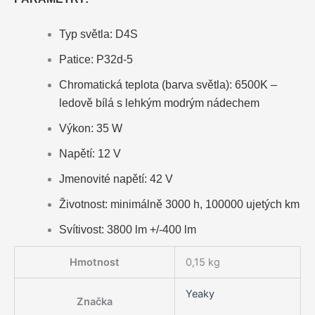
Typ světla: D4S
Patice: P32d-5
Chromatická teplota (barva světla): 6500K –
ledově bílá s lehkým modrým nádechem
Výkon: 35 W
Napětí: 12 V
Jmenovité napětí: 42 V
Životnost: minimálně 3000 h, 100000 ujetých km
Svítivost: 3800 lm +/-400 lm
Hmotnost
0,15 kg
Yeaky
Značka