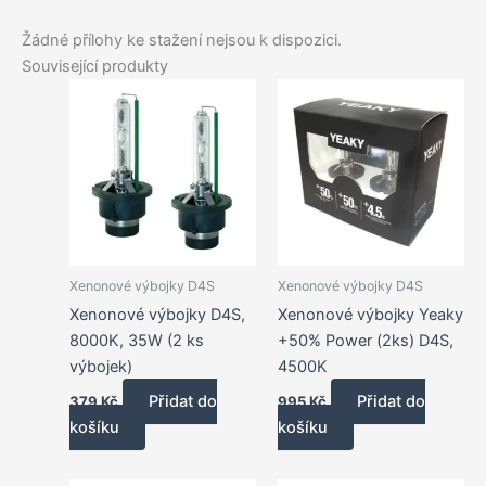
Žádné přílohy ke stažení nejsou k dispozici.
Související produkty
Xenonové výbojky D4S
Xenonové výbojky D4S
Xenonové výbojky D4S,
Xenonové výbojky Yeaky
8000K, 35W (2 ks
+50% Power (2ks) D4S,
výbojek)
4500K
Přidat do
Přidat do
379
Kč
995
Kč
košíku
košíku