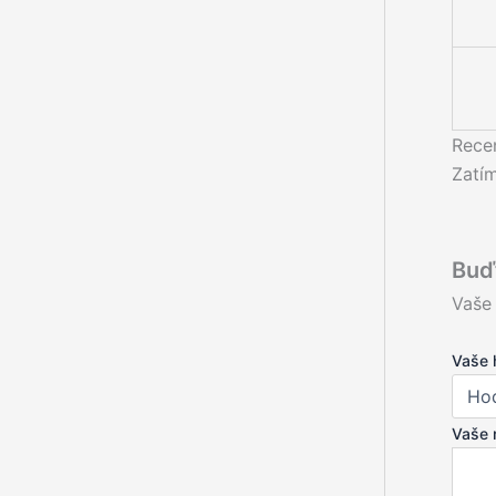
Rece
Zatí
Buď
Vaše
Vaše 
Vaše 