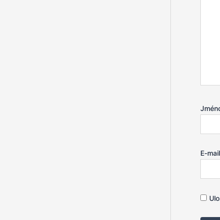
Jmén
E-mai
Ulo