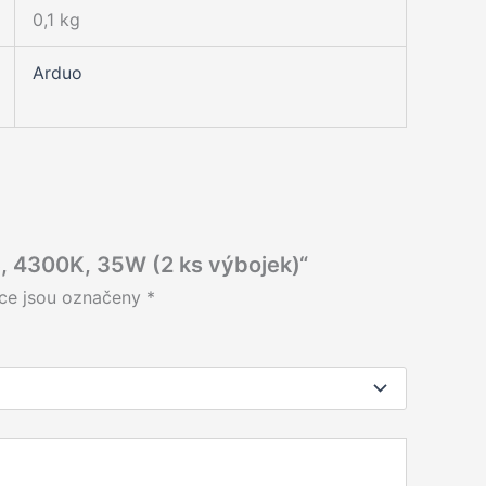
0,1 kg
Arduo
, 4300K, 35W (2 ks výbojek)“
ce jsou označeny
*