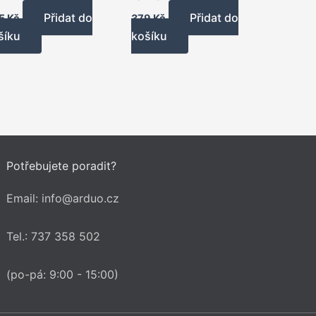
Přidat do
Přidat do
5
Kč
379
Kč
šíku
košíku
Potřebujete poradit?
Email: info@arduo.cz
Tel.: 737 358 502
(po-pá: 9:00 - 15:00)