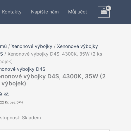
Kontakty
Napište nám
Můj účet
omů
/
Xenonové výbojky
/
Xenonové výbojky
S
/ Xenonové výbojky D4S, 4300K, 35W (2 ks
bojek)
nonové výbojky D4S
nonové výbojky D4S, 4300K, 35W (2
 výbojek)
79
Kč
,22
Kč
bez DPH
stupnost:
Skladem