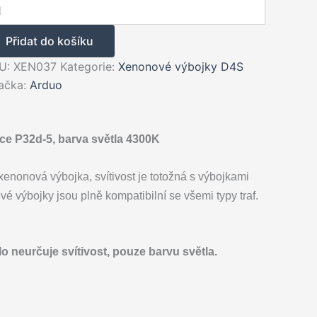
nonové
ojky
S,
Přidat do košíku
00K,
W
U:
XEN037
Kategorie:
Xenonové výbojky D4S
ačka:
Arduo
ojek)
žství
ice P32d-5, barva světla 4300K
enonová výbojka, svítivost je totožná s výbojkami
 výbojky jsou plně kompatibilní se všemi typy traf.
 neurčuje svítivost, pouze barvu světla.