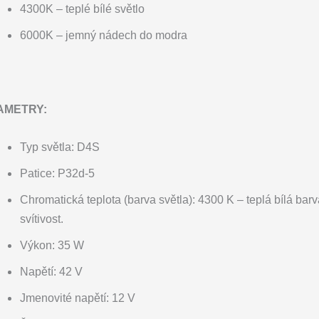
4300K – teplé bílé světlo
6000K – jemný nádech do modra
AMETRY:
Typ světla: D4S
Patice: P32d-5
Chromatická teplota (barva světla): 4300 K – teplá bílá bar
svítivost.
Výkon: 35 W
Napětí: 42 V
Jmenovité napětí: 12 V