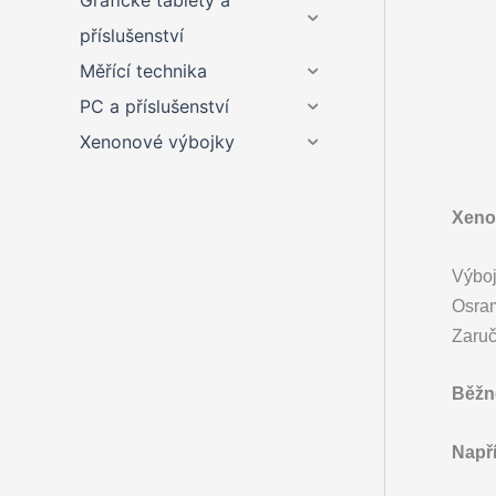
Grafické tablety a
příslušenství
Měřící technika
PC a příslušenství
Xenonové výbojky
Xenon
Výboj
Osram
Zaruč
Běžně
Napří