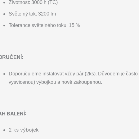
Životnost: 3000 h (TC)
Světelný tok: 3200 lm
Tolerance světelného toku: 15 %
ORUČENÍ:
Doporučujeme instalovat vždy pár (2ks). Důvodem je často p
vysvícenou) výbojkou a nově zakoupenou.
H BALENÍ:
2 ks výbojek