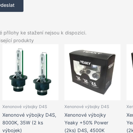
 přílohy ke stažení nejsou k dispozici.
sející produkty
Xenonové výbojky D4S
Xenonové výbojky D4S
Xe
Xenonové výbojky D4S,
Xenonové výbojky
Xe
8000K, 35W (2 ks
Yeaky +50% Power
Ye
výbojek)
(2ks) D4S, 4500K
(2