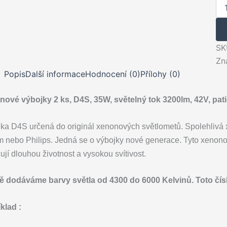
Xe
výb
D4
43
35
SK
(2
Zn
ks
výb
Popis
Další informace
Hodnocení (0)
Přílohy (0)
mno
ové výbojky 2 ks, D4S, 35W, světelný tok 3200lm, 42V, pat
ka D4S určená do originál xenonových světlometů. Spolehlivá x
 nebo Philips. Jedná se o výbojky nové generace. Tyto xenonové
ují dlouhou životnost a vysokou svítivost.
 dodáváme barvy světla od 4300 do 6000 Kelvinů. Toto číslo
klad :