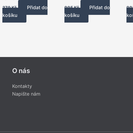
Přidat do
Přidat do
379
Kč
995
Kč
99
košíku
košíku
ko
O nás
Kontakty
Napište nám