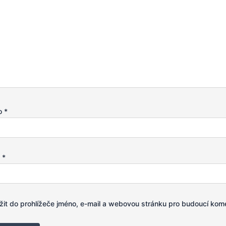
o
*
l
*
žit do prohlížeče jméno, e-mail a webovou stránku pro budoucí kom