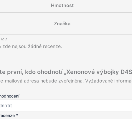
Hmotnost
Značka
nze
m zde nejsou žádné recenze.
te první, kdo ohodnotí „Xenonové výbojky D4S
 e-mailová adresa nebude zveřejněna.
Vyžadované informa
hodnocení
recenze
*