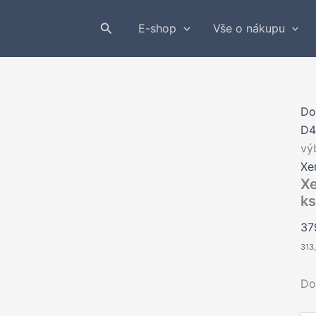
Hledat
E-shop
Vše o nákupu
D
D4
vý
Xe
Xe
ks
3
313
Do