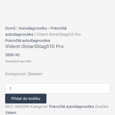
Domů
/
Autodiagnostiky
/
Pokročilá
autodiagnostika
/ Vident iSmartDiag510 Pro
Pokročilá autodiagnostika
Vident iSmartDiag510 Pro
3690
Kč
3049,59
Kč
bez DPH
Dostupnost:
Skladem
Vident
iSmartDiag510
Pro
Přidat do košíku
množství
SKU:
ARD094
Kategorie:
Pokročilá autodiagnostika
Značka:
Vident