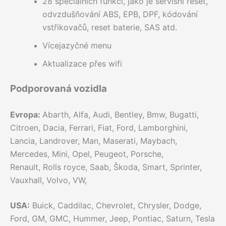
28 speciálních funkcí, jako je servisní reset,
odvzdušňování ABS, EPB, DPF, kódování
vstřikovačů, reset baterie, SAS atd.
Vícejazyčné menu
Aktualizace přes wifi
Podporovaná vozidla
Evropa:
Abarth, Alfa, Audi, Bentley, Bmw, Bugatti,
Citroen, Dacia, Ferrari, Fiat, Ford, Lamborghini,
Lancia, Landrover, Man, Maserati, Maybach,
Mercedes, Mini, Opel, Peugeot, Porsche,
Renault, Rolls royce, Saab, Škoda, Smart, Sprinter,
Vauxhall, Volvo, VW,
USA:
Buick, Caddilac, Chevrolet, Chrysler, Dodge,
Ford, GM, GMC, Hummer, Jeep, Pontiac, Saturn, Tesla