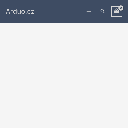
Přeskočit
Arduo.cz
na
Hledat
obsah