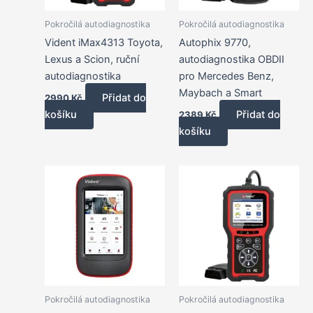
Pokročilá autodiagnostika
Pokročilá autodiagnostika
Vident iMax4313 Toyota,
Autophix 9770,
Lexus a Scion, ruční
autodiagnostika OBDII
autodiagnostika
pro Mercedes Benz,
Maybach a Smart
Přidat do
2990
Kč
košíku
Přidat do
2389
Kč
košíku
Pokročilá autodiagnostika
Pokročilá autodiagnostika