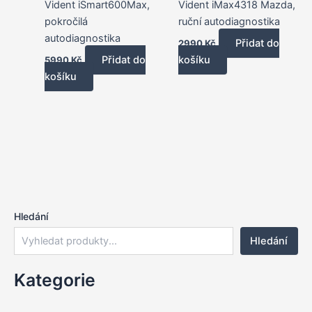
Vident iSmart600Max,
Vident iMax4318 Mazda,
pokročilá
ruční autodiagnostika
autodiagnostika
Přidat do
2990
Kč
Přidat do
košíku
5990
Kč
košíku
Hledání
Hledání
Kategorie