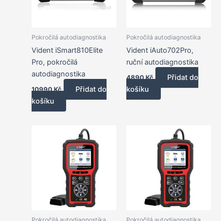
Pokročilá autodiagnostika
Pokročilá autodiagnostika
Vident iSmart810Elite
Vident iAuto702Pro,
Pro, pokročilá
ruční autodiagnostika
autodiagnostika
Přidat do
4890
Kč
Přidat do
košíku
10990
Kč
košíku
Pokročilá autodiagnostika
Pokročilá autodiagnostika