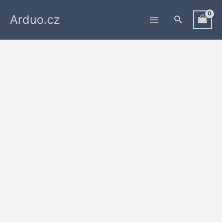
Přeskočit
Arduo.cz
na
Hledat
obsah