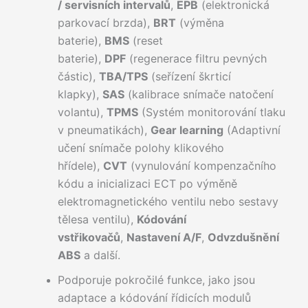
/ servisních intervalů
,
EPB
(elektronická
parkovací brzda),
BRT
(výměna
baterie),
BMS
(reset
baterie),
DPF
(regenerace filtru pevných
částic),
TBA/TPS
(seřízení škrticí
klapky),
SAS
(kalibrace snímače natočení
volantu),
TPMS
(Systém monitorování tlaku
v pneumatikách),
Gear learning
(Adaptivní
učení snímače polohy klikového
hřídele),
CVT
(vynulování kompenzačního
kódu a inicializaci ECT po výměně
elektromagnetického ventilu nebo sestavy
tělesa ventilu),
Kódování
vstřikovačů
,
Nastavení A/F
,
Odvzdušnění
ABS
a další.
Podporuje pokročilé funkce, jako jsou
adaptace a kódování řídicích modulů