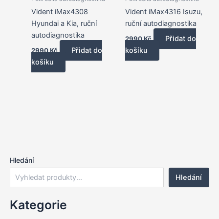
Vident iMax4308
Vident iMax4316 Isuzu,
Hyundai a Kia, ruční
ruční autodiagnostika
autodiagnostika
Přidat do
2990
Kč
Přidat do
košíku
2990
Kč
košíku
Hledání
Hledání
Kategorie