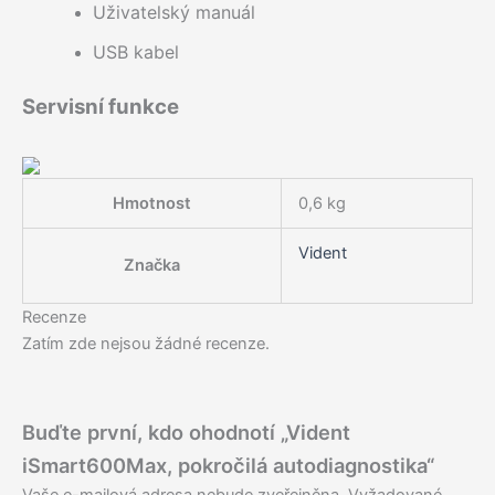
Uživatelský manuál
USB kabel
Servisní funkce
Hmotnost
0,6 kg
Vident
Značka
Recenze
Zatím zde nejsou žádné recenze.
Buďte první, kdo ohodnotí „Vident
iSmart600Max, pokročilá autodiagnostika“
Vaše e-mailová adresa nebude zveřejněna.
Vyžadované