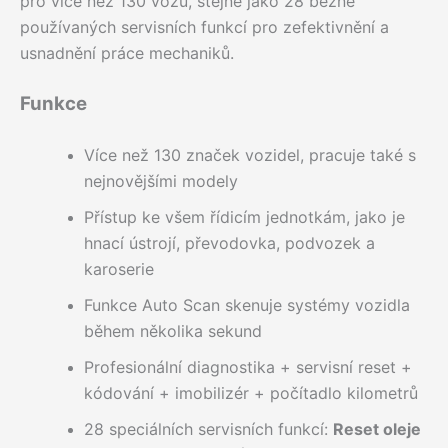
pro více než 130 vozů, stejně jako 28 běžně
používaných servisních funkcí pro zefektivnění a
usnadnění práce mechaniků.
Funkce
Více než 130 značek vozidel, pracuje také s
nejnovějšími modely
Přístup ke všem řídicím jednotkám, jako je
hnací ústrojí, převodovka, podvozek a
karoserie
Funkce Auto Scan skenuje systémy vozidla
během několika sekund
Profesionální diagnostika + servisní reset +
kódování + imobilizér + počítadlo kilometrů
28 speciálních servisních funkcí:
Reset oleje