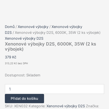
Domů
/
Xenonové výbojky
/
Xenonové výbojky
D2S
/ Xenonové výbojky D2S, 6000K, 35W (2 ks výbojek)
Xenonové výbojky D2S
Xenonové výbojky D2S, 6000K, 35W (2 ks
výbojek)
379
Kč
313,22
Kč
bez DPH
Dostupnost:
Skladem
Xenonové
výbojky
D2S,
Přidat do košíku
6000K,
35W
SKU:
XEN032
Kategorie:
Xenonové výbojky D2S
Značka: