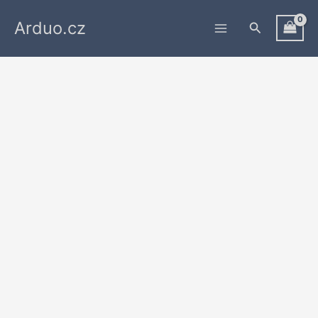
Přeskočit
Arduo.cz
na
Hledat
obsah