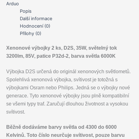
(2
Arduo
ks
Popis
výbojek)
Další informace
množství
Hodnocení (0)
Přílohy (0)
Xenonové výbojky 2 ks, D2S, 35W, světelný tok
3200lm, 85V, patice P32d-2, barva světla 6000K
Výbojka D2S určená do originál xenonových světlometů.
Spolehlivá xenonová výbojka, svítivost je totožná s
výbojkami Osram nebo Philips. Jedná se o výbojky nové
generace. Tyto xenonové výbojky jsou plně kompatibilní
se všemi typy traf. Zaručují dlouhou životnost a vysokou
svítivost.
Běžně dodáváme barvy světla od 4300 do 6000
Kelvinů. Toto číslo neurčuje svítivost, pouze barvu