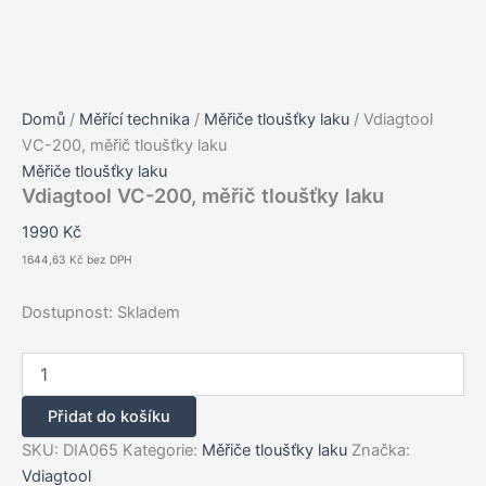
Domů
/
Měřící technika
/
Měřiče tloušťky laku
/ Vdiagtool
VC-200, měřič tloušťky laku
Měřiče tloušťky laku
Vdiagtool VC-200, měřič tloušťky laku
1990
Kč
1644,63
Kč
bez DPH
Dostupnost:
Skladem
Vdiagtool
VC-
200,
Přidat do košíku
měřič
tloušťky
SKU:
DIA065
Kategorie:
Měřiče tloušťky laku
Značka:
laku
Vdiagtool