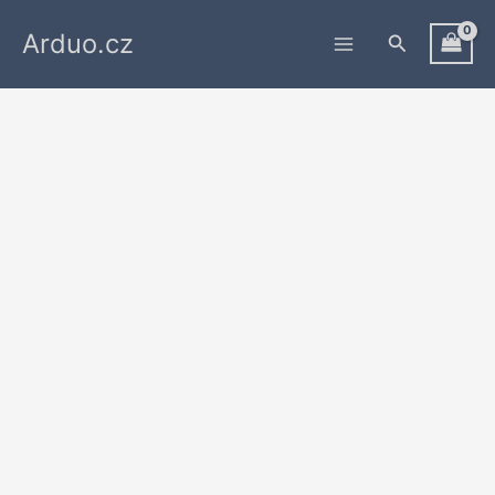
Přeskočit
Arduo.cz
na
Hledat
obsah