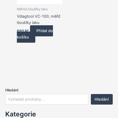
Měřiče tloušťky laku
Vdiagtool VC-100, měřič
tloušťky laku
Přidat do
690
Kč
košíku
Hledání
Hledání
Kategorie