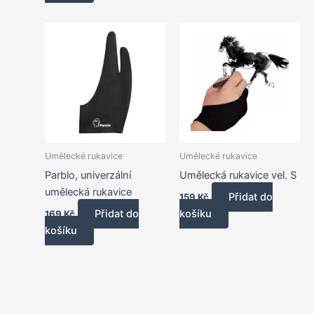
Umělecké rukavice
Umělecké rukavice
Parblo, univerzální
Umělecká rukavice vel. S
umělecká rukavice
Přidat do
159
Kč
Přidat do
košíku
169
Kč
košíku