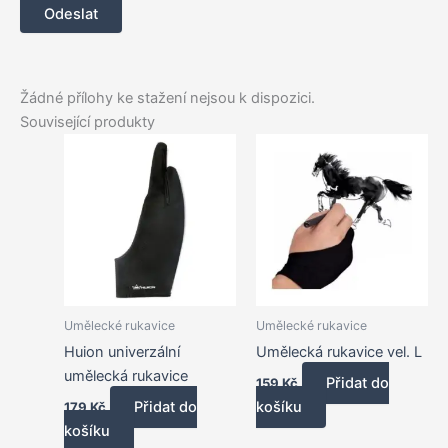
Žádné přílohy ke stažení nejsou k dispozici.
Související produkty
Umělecké rukavice
Umělecké rukavice
Huion univerzální
Umělecká rukavice vel. L
umělecká rukavice
Přidat do
159
Kč
Přidat do
košíku
179
Kč
košíku