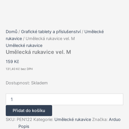
Domů
/
Grafické tablety a příslušenství
/
Umělecké
rukavice
/ Umělecká rukavice vel. M
Umělecké rukavice
Umělecká rukavice vel. M
159
Kč
131,40
Kč
bez DPH
Dostupnost:
Skladem
Umělecká
rukavice
vel.
Přidat do košíku
M
množství
SKU:
PEN122
Kategorie:
Umělecké rukavice
Značka:
Arduo
Popis