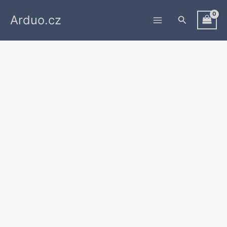
Přeskočit
Arduo.cz
na
Hledat
obsah