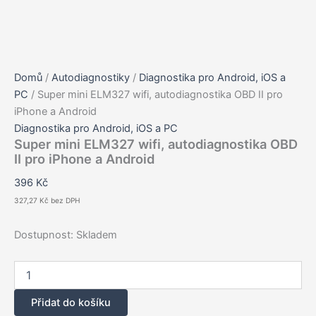
Domů
/
Autodiagnostiky
/
Diagnostika pro Android, iOS a
PC
/ Super mini ELM327 wifi, autodiagnostika OBD II pro
iPhone a Android
Diagnostika pro Android, iOS a PC
Super mini ELM327 wifi, autodiagnostika OBD
II pro iPhone a Android
396
Kč
327,27
Kč
bez DPH
Dostupnost:
Skladem
Super
mini
ELM327
Přidat do košíku
wifi,