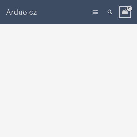
Přeskočit
Arduo.cz
na
Hledat
obsah