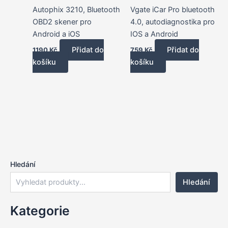
Autophix 3210, Bluetooth
Vgate iCar Pro bluetooth
OBD2 skener pro
4.0, autodiagnostika pro
Android a iOS
IOS a Android
Přidat do
Přidat do
1190
Kč
759
Kč
košíku
košíku
Hledání
Hledání
Kategorie