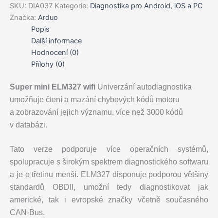
autodiagnostika
SKU:
DIA037
Kategorie:
Diagnostika pro Android, iOS a PC
OBD
Značka:
Arduo
II
Popis
pro
Další informace
iPhone
Hodnocení (0)
a
Android
Přílohy (0)
množství
Super mini ELM327
wifi
Univerzání autodiagnostika
umožňuje čtení a mazání chybových kódů motoru
a zobrazování jejich významu, více než 3000 kódů
v databázi.
Tato verze podporuje více operačních systémů,
spolupracuje s širokým spektrem diagnostického softwaru
a je o třetinu menší. ELM327 disponuje podporou většiny
standardů OBDII, umožní tedy diagnostikovat jak
americké, tak i evropské značky včetně současného
CAN-Bus.