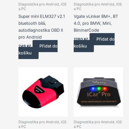
Diagnostika pro Android, iOS
Diagnostika pro Android, iOS
a PC
a PC
Super mini ELM327 v2.1
Vgate vLinker BM+, BT
bluetooth bílá,
4.0, pro BMW, Mini,
autodiagnostika OBD II
BimmerCode
pro Android
Přidat do
1280
Kč
Přidat do
košíku
249
Kč
košíku
Diagnostika pro Android, iOS
Diagnostika pro Android, iOS
a PC
a PC