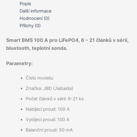
Lifepo4,
Popis
bluetooth,
Další informace
Uart,
Hodnocení (0)
RS485,
Přílohy (0)
teplotní
senzor
množství
Smart BMS 100 A pro LiFePO4, 6 – 21 článků v sérii,
bluetooth, teplotní sonda.
Parametry:
Číslo modelu:
Značka: JBD (Jiabaida)
Počet článků v sérii: 6-21 ks
Nabíjecí proud: 100 A
Vybíjecí proud: 100 A
Balanční proud: 50 mA