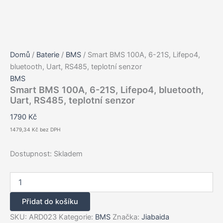
Domů
/
Baterie
/
BMS
/ Smart BMS 100A, 6-21S, Lifepo4,
bluetooth, Uart, RS485, teplotní senzor
BMS
Smart BMS 100A, 6-21S, Lifepo4, bluetooth,
Uart, RS485, teplotní senzor
1790
Kč
1479,34
Kč
bez DPH
Dostupnost:
Skladem
Smart
BMS
100A,
Přidat do košíku
6-
21S,
SKU:
ARD023
Kategorie:
BMS
Značka:
Jiabaida