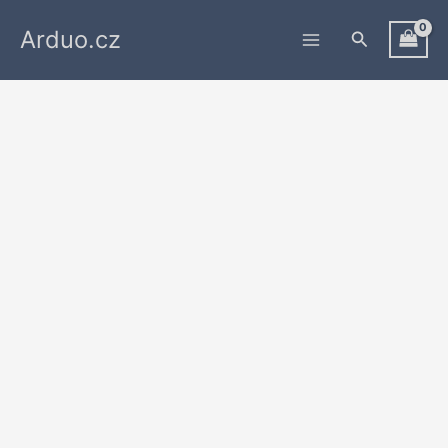
Přeskočit
Arduo.cz
na
Hledat
obsah