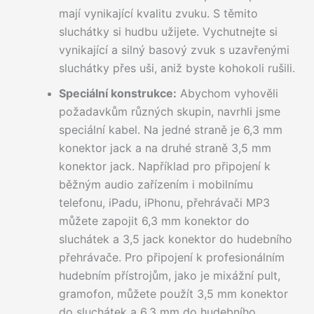
mají vynikající kvalitu zvuku. S těmito
sluchátky si hudbu užijete. Vychutnejte si
vynikající a silný basový zvuk s uzavřenými
sluchátky přes uši, aniž byste kohokoli rušili.
Speciální konstrukce:
Abychom vyhověli
požadavkům různých skupin, navrhli jsme
speciální kabel. Na jedné straně je 6,3 mm
konektor jack a na druhé straně 3,5 mm
konektor jack. Například pro připojení k
běžným audio zařízením i mobilnímu
telefonu, iPadu, iPhonu, přehrávači MP3
můžete zapojit 6,3 mm konektor do
sluchátek a 3,5 jack konektor do hudebního
přehrávače. Pro připojení k profesionálním
hudebním přístrojům, jako je mixážní pult,
gramofon, můžete použít 3,5 mm konektor
do sluchátek a 6,3 mm do hudebního