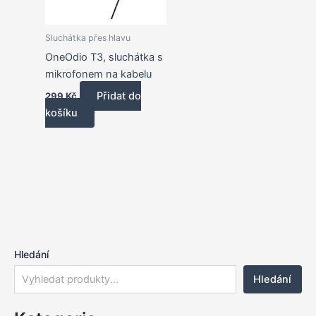
Sluchátka přes hlavu
OneOdio T3, sluchátka s
mikrofonem na kabelu
Přidat do
299
Kč
košíku
Hledání
Hledání