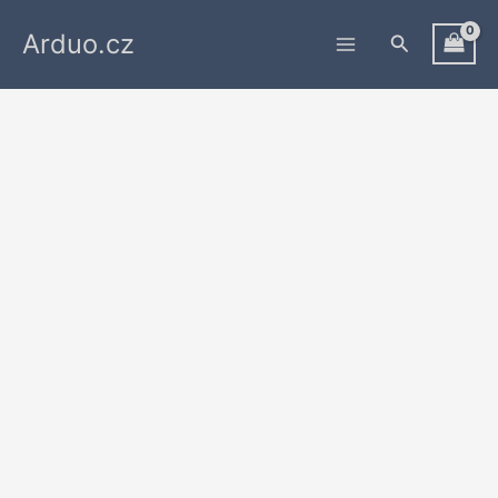
Přeskočit
Arduo.cz
na
Hledat
obsah