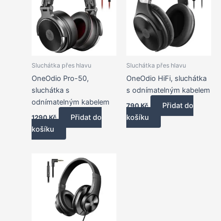
Sluchátka přes hlavu
Sluchátka přes hlavu
OneOdio Pro-50,
OneOdio HiFi, sluchátka
sluchátka s
s odnímatelným kabelem
odnímatelným kabelem
Přidat do
790
Kč
Přidat do
košíku
1290
Kč
košíku