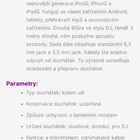
nejnovější generace iPodů, iPhonů a
iPadů. Fungují se všemi zařízeními Android,
tablety, přehrávači mp3 a souvisejícími
zařízeními. Dlouhá šňůra ve stylu DJ, téměř 3
metry dlouhá, vám poskytne spoustu
svobody. Sada dále obsahuje standardní 6,3
mm jack a 3,5 mm jack. Kabely lze snadno
odpojit od sluchátek. To výrazně usnadňuje
skladování a přepravu sluchátek.
Parametry:
Typ sluchátek: kolem uší
Konstrukce sluchátek: uzavřená
Způsob uchycení: s temenním mostem
Určení sluchátek: studiové, domácí, pro DJ
Funkce: s mikrofonem, odnímatelný kabel,