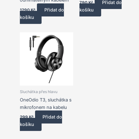
odnímatelným kabelem
Přidat do
790
Kč
Přidat do
košíku
1290
Kč
košíku
Sluchátka přes hlavu
OneOdio T3, sluchátka s
mikrofonem na kabelu
Přidat do
299
Kč
košíku