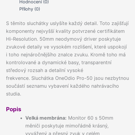
Hodnocení (0)
Přílohy (0)
S těmito sluchátky uslyšíte každý detail. Toto zajišťují
komponenty nejvyšší kvality potvrzené certifikátem
Hi-Resolution. 50mm neodymový driver poskytuje
zvukové detaily ve vysokém rozlišení, které uspokojí
i toho nejnáročnějšího znalce zvuku. Kromě toho má
kontrolované a dynamické basy, transparentní
středový rozsah a detailní vysoké
frekvence. Sluchátka OneOdio Pro-50 jsou nezbytnou
součástí seznamu vybavení každého nahrávacího
studia.
Popis
Velká membrána:
Monitor 60 s 50mm
měniči poskytuje mimořádně krásný,
vyvážený a přesný zvuk v celém