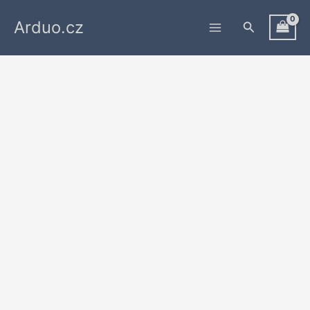
Přeskočit
Arduo.cz
na
Hledat
obsah