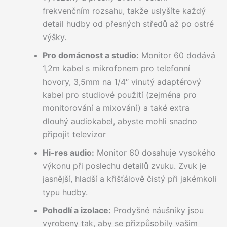
frekvenčním rozsahu, takže uslyšíte každý
detail hudby od přesných středů až po ostré
výšky.
Pro domácnost a studio:
Monitor 60 dodává
1,2m kabel s mikrofonem pro telefonní
hovory, 3,5mm na 1/4″ vinutý adaptérový
kabel pro studiové použití (zejména pro
monitorování a mixování) a také extra
dlouhý audiokabel, abyste mohli snadno
připojit televizor
Hi-res audio:
Monitor 60 dosahuje vysokého
výkonu při poslechu detailů zvuku. Zvuk je
jasnější, hladší a křišťálově čistý při jakémkoli
typu hudby.
Pohodlí a izolace:
Prodyšné náušníky jsou
vyrobeny tak, aby se přizpůsobily vašim