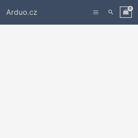
Přeskočit
Arduo.cz
na
Hledat
obsah