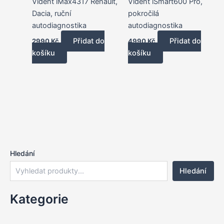
Vident iMax4317 Renault,
Vident iSmart600 Pro,
Dacia, ruční
pokročilá
autodiagnostika
autodiagnostika
Přidat do
Přidat do
2990
Kč
4990
Kč
košíku
košíku
Hledání
Hledání
Kategorie