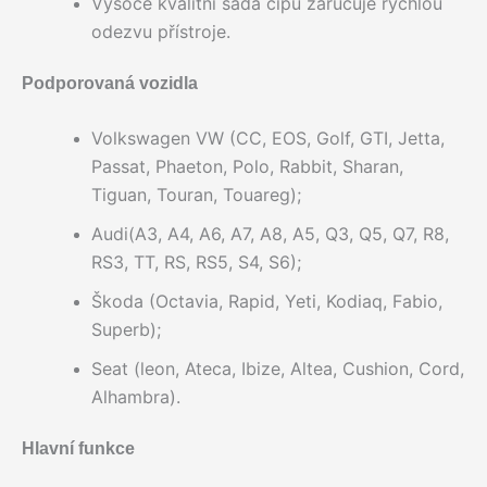
Vysoce kvalitní sada čipů zaručuje rychlou
odezvu přístroje.
Podporovaná vozidla
Volkswagen VW (CC, EOS, Golf, GTI, Jetta,
Passat, Phaeton, Polo, Rabbit, Sharan,
Tiguan, Touran, Touareg);
Audi(A3, A4, A6, A7, A8, A5, Q3, Q5, Q7, R8,
RS3, TT, RS, RS5, S4, S6);
Škoda (Octavia, Rapid, Yeti, Kodiaq, Fabio,
Superb);
Seat (leon, Ateca, Ibize, Altea, Cushion, Cord,
Alhambra).
Hlavní funkce