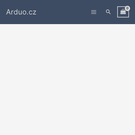
Přeskočit
Arduo.cz
na
Hledat
obsah