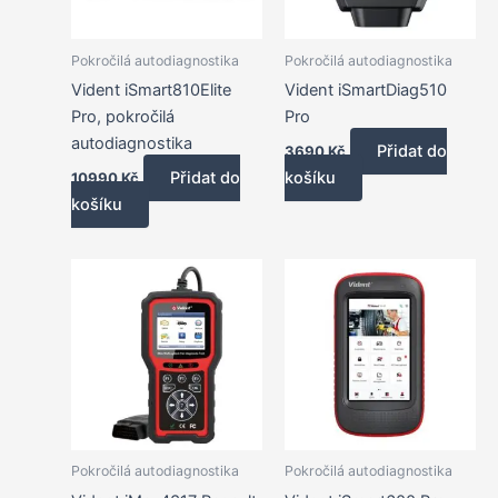
Pokročilá autodiagnostika
Pokročilá autodiagnostika
Vident iSmart810Elite
Vident iSmartDiag510
Pro, pokročilá
Pro
autodiagnostika
Přidat do
3690
Kč
Přidat do
košíku
10990
Kč
košíku
Pokročilá autodiagnostika
Pokročilá autodiagnostika