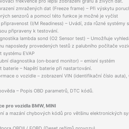
ovací frekvence pro lepší zobrazení grafů a živých dat.
brazení zmražených dat (Freeze frame) – Při výskytu poru
rých senzorů a pomocí této funkce je možné je vyčíst
 připravenost (I/M Readiness) – Uvádí, zda různé systémy s
sou připraveny k testování.
gnostika lambda sond (O2 Sensor test) – Umožňuje vyhledá
nu naposledy provedených testů z palubního počítače vozi
st systému EVAP
ubní diagnostika (on-board monitor) – emisní systém
t baterie – Napětí baterie při nastartování.
ormace o vozidle – zobrazení VIN (identifikační číslo auta),
)
pověda – Popis OBD parametrů, DTC kódů.
ce pro vozidla BMW, MINI
ní a mazání chybových kódů pro většinu elektronických sy
dpora OBDII / EOBD (Deset režimů provozu)