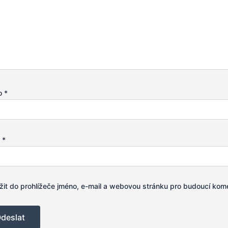
o
*
l
*
žit do prohlížeče jméno, e-mail a webovou stránku pro budoucí kom