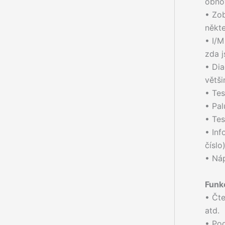
obnov
• Zo
někte
• I/M
zda j
• Dia
větši
• Te
• Pal
• Tes
• Inf
číslo
• Ná
Funk
• Čte
atd.
• Po