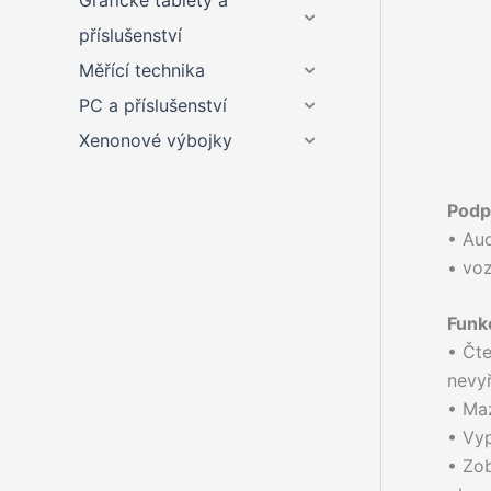
Grafické tablety a
příslušenství
Měřící technika
PC a příslušenství
Xenonové výbojky
Podp
• Aud
• voz
Funk
• Čt
nevyř
• Ma
• Vyp
• Zob