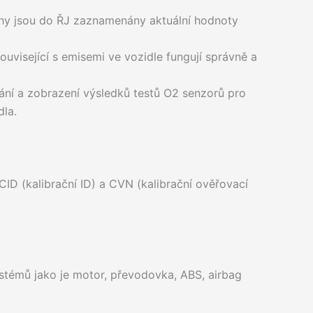
chy jsou do ŘJ zaznamenány aktuální hodnoty
ouvisející s emisemi ve vozidle fungují správně a
ní a zobrazení výsledků testů O2 senzorů pro
dla.
 CID (kalibrační ID) a CVN (kalibrační ověřovací
stémů jako je motor, převodovka, ABS, airbag