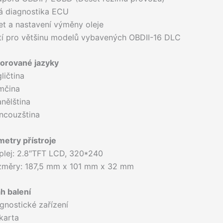
ná diagnostika ECU
et a nastavení výměny oleje
atí pro většinu modelů vybavených OBDII-16 DLC
orované jazyky
ličtina
mčina
nělština
ncouzština
metry přístroje
plej: 2.8″TFT LCD, 320*240
změry: 187,5 mm x 101 mm x 32 mm
h balení
gnostické zařízení
karta