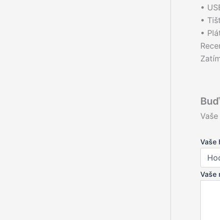
• US
• Tiš
• Plá
Rece
Zatí
Buď
Vaše
Vaše 
Vaše 