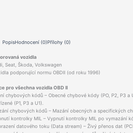
Popis
Hodnocení (0)
Přílohy (0)
orovaná vozidla
i, Seat, Škoda, Volkswagen
idla podporující normu OBDII (od roku 1996)
ce pro všechna vozidla OBD II
ení chybových kódů – Obecné chybové kódy (PO, P2, P3 a U
ízené (P1, P3 a U1).
zání chybových kódů – Mazání obecných a specifických c
nutí kontrolky MIL – Vypnutí kontrolky MIL po vymazání kó
razení datového toku (Data stream) – Živý přenos dat (PC