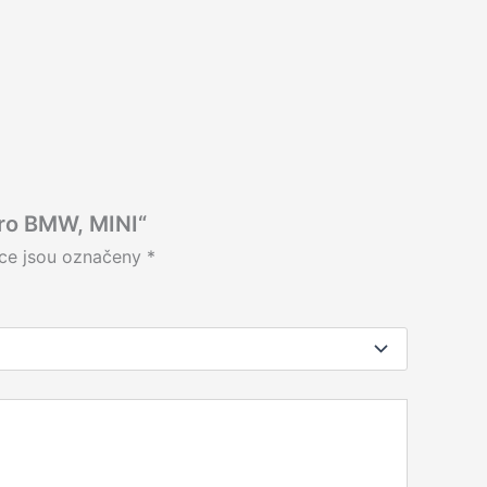
ro BMW, MINI“
ce jsou označeny
*