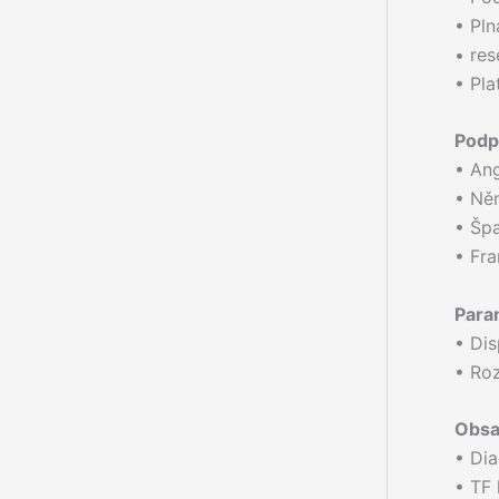
• Pl
• res
• Pl
Podp
• Ang
• Ně
• Špa
• Fra
Para
• Dis
• Ro
Obsa
• Dia
• TF 