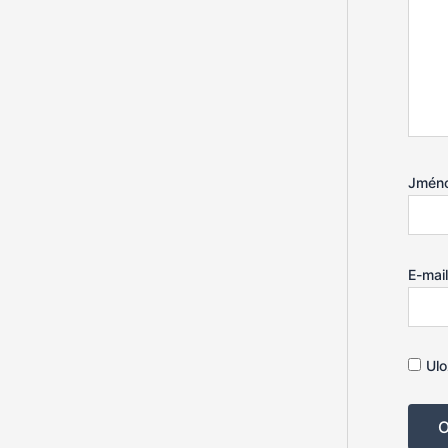
Jmén
E-mai
Ulo