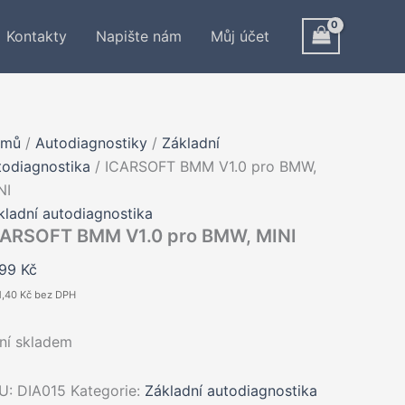
Kontakty
Napište nám
Můj účet
omů
/
Autodiagnostiky
/
Základní
todiagnostika
/ ICARSOFT BMM V1.0 pro BMW,
NI
kladní autodiagnostika
CARSOFT BMM V1.0 pro BMW, MINI
999
Kč
1,40
Kč
bez DPH
ní skladem
U:
DIA015
Kategorie:
Základní autodiagnostika