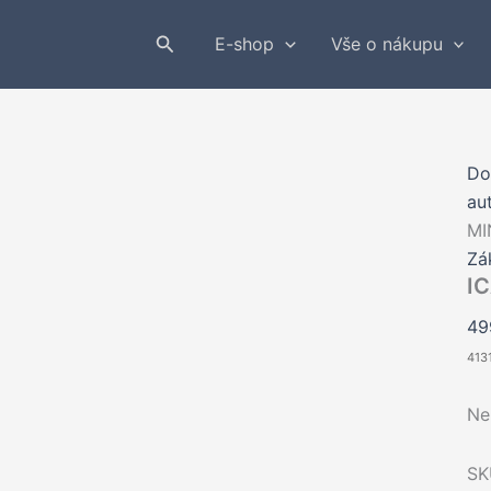
Hledat
E-shop
Vše o nákupu
D
au
MI
Zá
I
4
413
Ne
SK