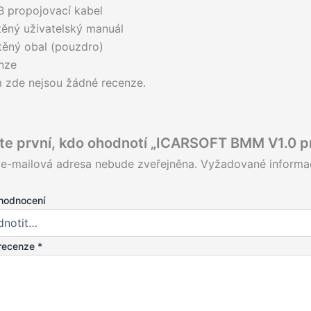
B propojovací kabel
těný uživatelský manuál
těný obal (pouzdro)
nze
m zde nejsou žádné recenze.
te první, kdo ohodnotí „ICARSOFT BMM V1.0 p
 e-mailová adresa nebude zveřejněna.
Vyžadované informa
hodnocení
recenze
*