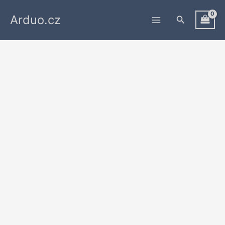
Přeskočit
Arduo.cz
na
Hledat
obsah