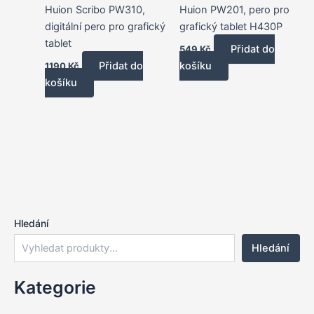
Huion Scribo PW310,
Huion PW201, pero pro
digitální pero pro grafický
grafický tablet H430P
tablet
Přidat do
549
Kč
Přidat do
košíku
1190
Kč
košíku
Hledání
Hledání
Kategorie