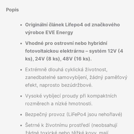
Popis
Originální článek Lifepo4 od značkového
výrobce EVE Energy
Vhodné pro ostrovní nebo hybridní
fotovoltaickou elektrárnu – systém 12V (4
ks), 24V (8 ks), 48V (16 ks).
Extrémně dlouhá cyklická životnost,
zanedbatelné samovybíjení, žádný paměťový
efekt, naprosto bezúdržbové.
Vysoké vybíjecí proudy při kompaktních
rozměrech a nízké hmotnosti.
Bezpečný provoz (LiFePo4 jsou nehořlavé)
Šetrné k životnímu prostředí (neobsahují
žádné toxické nebo těžké kovy, mají