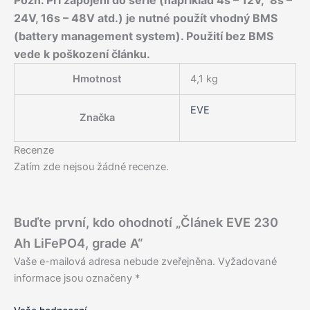
Pozn. Při zapojení do série (například 4s – 12V, 8s –
24V, 16s – 48V atd.) je nutné použít vhodný BMS
(battery management system). Použití bez BMS
vede k poškození článku.
Hmotnost
4,1 kg
EVE
Značka
Recenze
Zatím zde nejsou žádné recenze.
Buďte první, kdo ohodnotí „Článek EVE 230
Ah LiFePO4, grade A“
Vaše e-mailová adresa nebude zveřejněna.
Vyžadované
informace jsou označeny
*