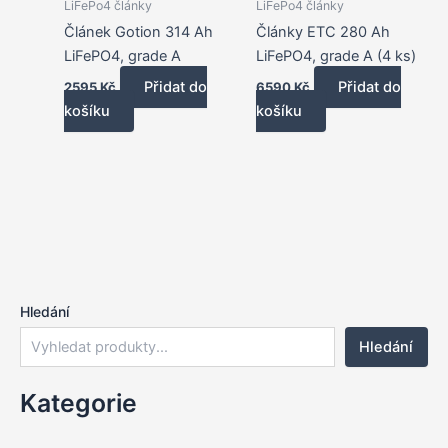
LiFePo4 články
LiFePo4 články
Článek Gotion 314 Ah
Články ETC 280 Ah
LiFePO4, grade A
LiFePO4, grade A (4 ks)
Přidat do
Přidat do
2595
Kč
6590
Kč
košíku
košíku
Hledání
Hledání
Kategorie