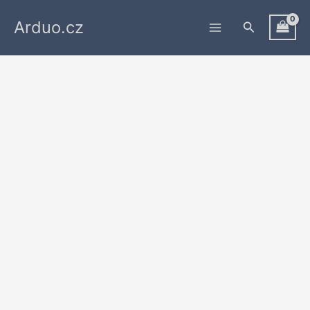
Přeskočit
Arduo.cz
na
Hledat
obsah