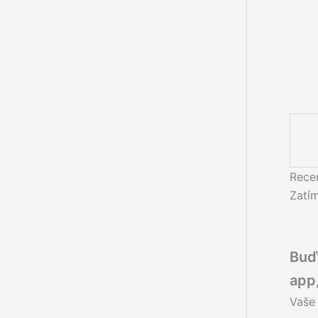
Rece
Zatí
Buďt
app,
Vaše