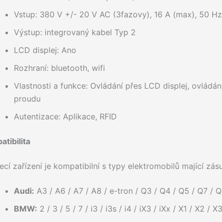
Vstup: 380 V +/- 20 V AC (3fazovy), 16 A (max), 50 Hz
Výstup: integrovaný kabel Typ 2
LCD displej: Ano
Rozhraní: bluetooth, wifi
Vlastnosti a funkce: Ovládání přes LCD displej, ovládání
proudu
Autentizace: Aplikace, RFID
tibilita
ecí zařízení je kompatibilní s typy elektromobilů mající z
Audi:
A3 / A6 / A7 / A8 / e-tron / Q3 / Q4 / Q5 / Q7 / 
BMW:
2 / 3 / 5 / 7 / i3 / i3s / i4 / iX3 / iXx / X1 / X2 / X