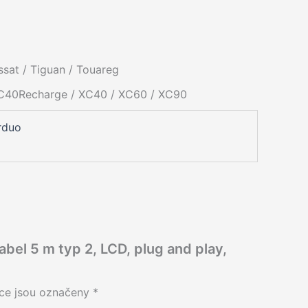
assat / Tiguan / Touareg
XC40Recharge / XC40 / XC60 / XC90
rduo
bel 5 m typ 2, LCD, plug and play,
ce jsou označeny
*