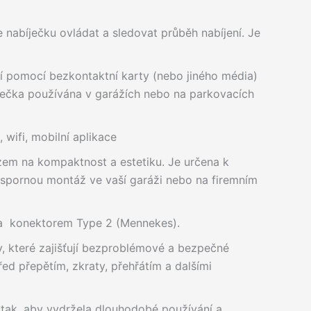
 nabíječku ovládat a sledovat průběh nabíjení. Je
ní pomocí bezkontaktní karty (nebo jiného média)
ječka používána v garážích nebo na parkovacích
 wifi, mobilní aplikace
zem na kompaktnost a estetiku. Je určena k
úspornou montáž ve vaší garáži nebo na firemním
na konektorem Type 2 (Mennekes).
, které zajišťují bezproblémové a bezpečné
řed přepětím, zkraty, přehřátím a dalšími
 tak, aby vydržela dlouhodobé používání a