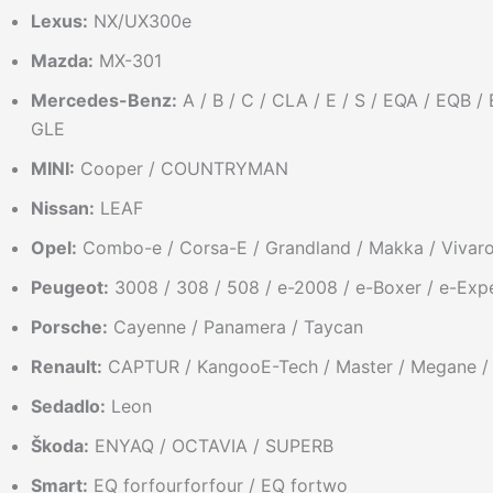
Lexus:
NX/UX300e
Mazda:
MX-301
Mercedes-Benz:
A / B / C / CLA / E / S / EQA / EQB /
GLE
MINI:
Cooper / COUNTRYMAN
Nissan:
LEAF
Opel:
Combo-e / Corsa-E / Grandland / Makka / Vivaro-
Peugeot:
3008 / 308 / 508 / e-2008 / e-Boxer / e-Expert
Porsche:
Cayenne / Panamera / Taycan
Renault:
CAPTUR / KangooE-Tech / Master / Megane /
Sedadlo:
Leon
Škoda:
ENYAQ / OCTAVIA / SUPERB
Smart:
EQ forfourforfour / EQ fortwo