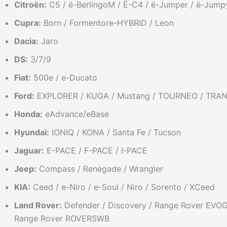
Citroën:
C5 / ë-BerlingoM / Ë-C4 / ë-Jumper / ë-Jump
Cupra:
Born / Formentore-HYBRID / Leon
Dacia:
Jaro
DS:
3/7/9
Fiat:
500e / e-Ducato
Ford:
EXPLORER / KUGA / Mustang / TOURNEO / TRAN
Honda:
eAdvance/eBase
Hyundai:
IONIQ / KONA / Santa Fe / Tucson
Jaguar:
E-PACE / F-PACE / I-PACE
Jeep:
Compass / Renegade / Wrangler
KIA:
Ceed / e-Niro / e-Soul / Niro / Sorento / XCeed
Land Rover:
Defender / Discovery / Range Rover EVO
Range Rover ROVERSWB