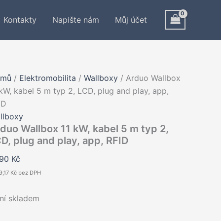
Kontakty
Napište nám
Můj účet
omů
/
Elektromobilita
/
Wallboxy
/ Arduo Wallbox
 kW, kabel 5 m typ 2, LCD, plug and play, app,
ID
llboxy
duo Wallbox 11 kW, kabel 5 m typ 2,
D, plug and play, app, RFID
590
Kč
9,17
Kč
bez DPH
ní skladem