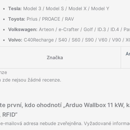
Tesla:
Model 3 / Model S / Model X / Model Y
Toyota:
Prius / PROACE / RAV
Volkswagen:
Arteon / e-Crafter / Golf / ID.3 / ID.4 / P
Volvo:
C40Recharge / S40 / S60 / S90 / V60 / V90 / 
A
Značka
nze
m zde nejsou žádné recenze.
e první, kdo ohodnotí „Arduo Wallbox 11 kW, ka
 RFID“
 e-mailová adresa nebude zveřejněna.
Vyžadované informa