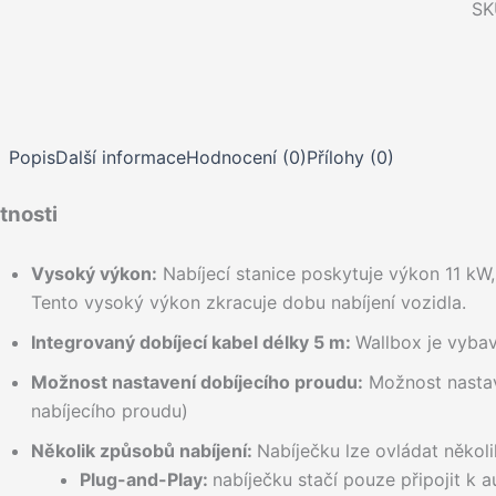
SK
Popis
Další informace
Hodnocení (0)
Přílohy (0)
tnosti
Vysoký výkon:
Nabíjecí stanice poskytuje výkon 11 kW,
Tento vysoký výkon zkracuje dobu nabíjení vozidla.
Integrovaný dobíjecí kabel délky 5 m:
Wallbox je vyba
Možnost nastavení dobíjecího proudu:
Možnost nastave
nabíjecího proudu)
Několik způsobů nabíjení:
Nabíječku lze ovládat někol
Plug-and-Play:
nabíječku stačí pouze připojit k a