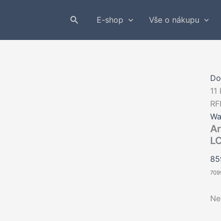
Hledat
E-shop
Vše o nákupu
D
11
RF
Wa
Ar
LC
8
709
Ne