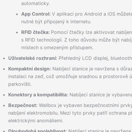
automaticky.
App Control:
V aplikaci pro Android a iOS můžete
nutné být připojený k internetu.
RFID čtečka:
Pomocí čtečky lze aktivovat nabíje
s RFID technologií. Z toho důvodu může být nabí
místech s omezeným přístupem.
Uživatelské rozhraní:
Přehledný LCD displej, bluetooth,
Kompaktní design:
Nabíjecí stanice je navržena s důra
instalaci na zeď, což umožňuje snadnou a prostorově 
parkovišti.
Konektory a kompatibilita:
Nabíjecí stanice je vybave
Bezpečnost:
Wallbox je vybaven bezpečnostními prvky
nabíjení elektromobilu. Mezi tyto prvky patří ochrana p
elektrickými anomáliemi.
Dlouhodobá spolehlivost:
Nabíjecí stanice je navržena