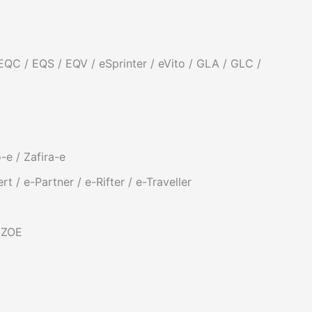
 EQC / EQS / EQV / eSprinter / eVito / GLA / GLC /
e / Zafira-e
 / e-Partner / e-Rifter / e-Traveller
 ZOE