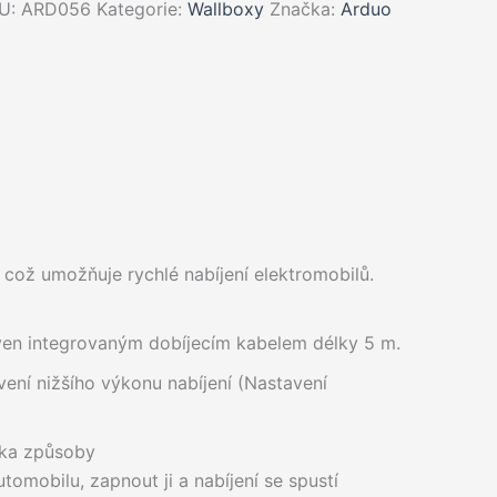
U:
ARD056
Kategorie:
Wallboxy
Značka:
Arduo
 což umožňuje rychlé nabíjení elektromobilů.
ven integrovaným dobíjecím kabelem délky 5 m.
ní nižšího výkonu nabíjení (Nastavení
ika způsoby
utomobilu, zapnout ji a nabíjení se spustí