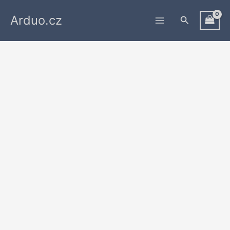
Přeskočit
Arduo.cz
na
Hledat
obsah