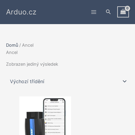
Přeskočit
Arduo.cz
na
Hledat
obsah
Domů
/ Ancel
Ancel
Zobrazen jediný výsledek